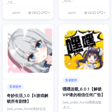
_10.0…
_1.0.…
admin
admin
287
27
1
221
27
1
安卓软件
安卓软件
嘿嘿连载_6.0.1【解锁
VIP请勿相信任何广告】
奇妙生活_1.0【h游戏解
锁所有剧情】
[wb_order_form]嘿嘿连载
_6.0.…
[wb_order_form]奇妙生活