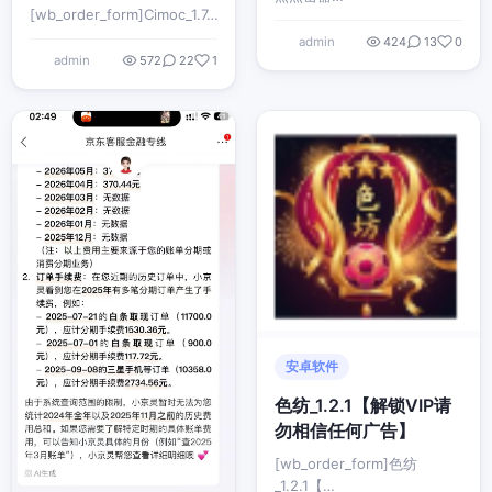
[wb_order_form]Cimoc_1.7…
admin
424
13
0
admin
572
22
1
安卓软件
色纺_1.2.1【解锁VIP请
勿相信任何广告】
[wb_order_form]色纺
_1.2.1【…