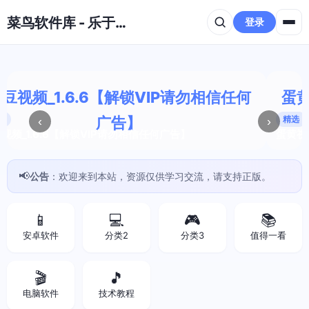
跳到主要内容
菜鸟软件库 - 乐于分享免费资源平台
登录
蛋黄视频_1.0.4【解锁VIP请勿相信任何
精选
广告】
‹
›
蛋黄视频_1.0.4【解锁VIP请勿相信任何广告】
📢
公告
：欢迎来到本站，资源仅供学习交流，请支持正版。
📱
💻
🎮
📚
安卓软件
分类2
分类3
值得一看
🎬
🎵
电脑软件
技术教程