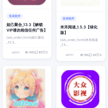
安卓软件
安卓软件
妲己聚合_13.3【解锁
米禾阅读_1.5.3【绿化
VIP请勿相信任何广告】
版】
[wb_order_form]妲己聚合
[wb_order_form]米禾阅读
_13.3…
_1.5.…
admin
1455
85
2
admin
785
33
0