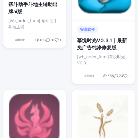
帮斗助手斗地主辅助出
牌ai版
[wb_order_form] 帮斗助手
斗地主辅…
安卓软件
幕悦时光V0.3.1｜最新
admin
616
31
1
免广告纯净修复版
[wb_order_form]幕悦时光
V0.3.…
admin
586
24
1