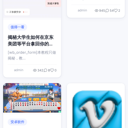
admin
945
54
2
值得一看
揭秘大学生如何在京东
美团等平台拿回你的利
熄手续费，之前读书时
[wb_order_form]本教程只做
候借过的也行。
揭秘，教…
admin
342
8
0
安卓软件