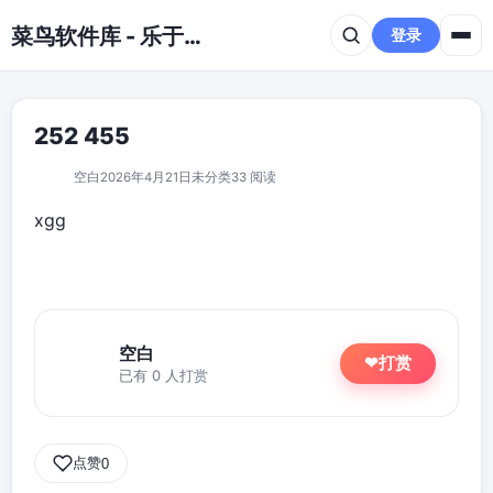
跳到主要内容
菜鸟软件库 - 乐于分享免费资源平台
登录
252 455
空白
2026年4月21日
未分类
33 阅读
xgg
空白
打赏
❤
已有 0 人打赏
点赞
0