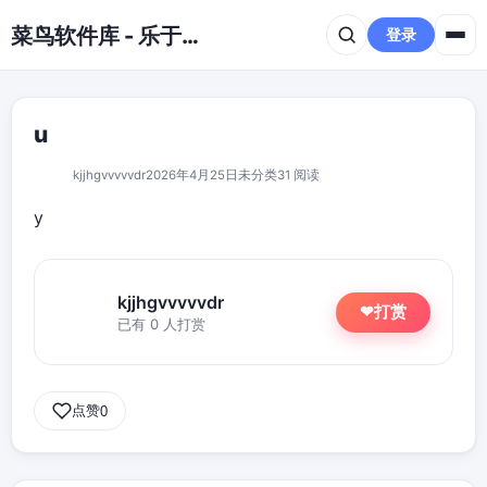
跳到主要内容
菜鸟软件库 - 乐于分享免费资源平台
登录
u
kjjhgvvvvvdr
2026年4月25日
未分类
31 阅读
y
kjjhgvvvvvdr
打赏
❤
已有 0 人打赏
点赞
0