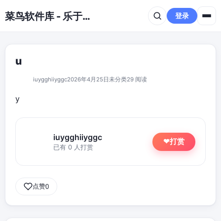
跳到主要内容
菜鸟软件库 - 乐于分享免费资源平台
登录
u
iuygghiiyggc
2026年4月25日
未分类
29 阅读
y
iuygghiiyggc
打赏
❤
已有 0 人打赏
点赞
0