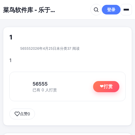
跳到主要内容
菜鸟软件库 - 乐于分享免费资源平台
登录
1
56555
2026年4月25日
未分类
37 阅读
1
56555
打赏
❤
已有 0 人打赏
点赞
0