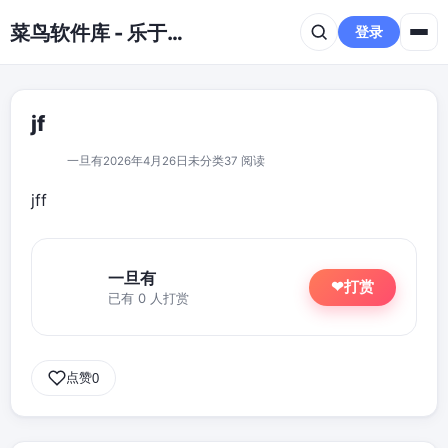
跳到主要内容
菜鸟软件库 - 乐于分享免费资源平台
登录
jf
一旦有
2026年4月26日
未分类
37 阅读
jff
一旦有
打赏
❤
已有 0 人打赏
点赞
0