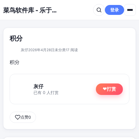
跳到主要内容
菜鸟软件库 - 乐于分享免费资源平台
登录
积分
灰仔
2026年4月28日
未分类
17 阅读
积分
灰仔
打赏
❤
已有 0 人打赏
点赞
0