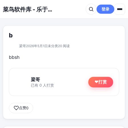
跳到主要内容
菜鸟软件库 - 乐于分享免费资源平台
登录
b
梁哥
2026年5月1日
未分类
20 阅读
bbsh
梁哥
打赏
❤
已有 0 人打赏
点赞
0