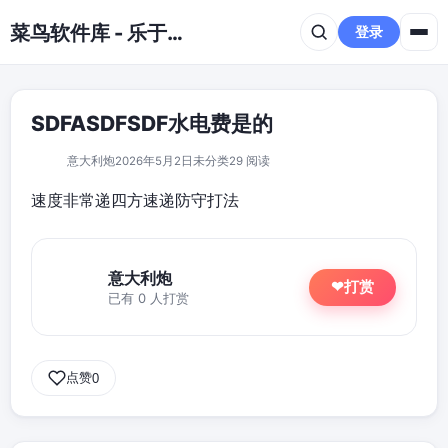
跳到主要内容
菜鸟软件库 - 乐于分享免费资源平台
登录
SDFASDFSDF水电费是的
意大利炮
2026年5月2日
未分类
29 阅读
速度非常递四方速递防守打法
意大利炮
打赏
❤
已有 0 人打赏
点赞
0