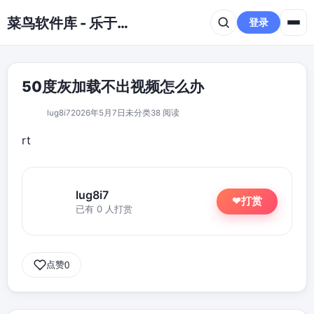
跳到主要内容
菜鸟软件库 - 乐于分享免费资源平台
登录
50度灰加载不出视频怎么办
lug8i7
2026年5月7日
未分类
38 阅读
rt
lug8i7
打赏
❤
已有 0 人打赏
点赞
0