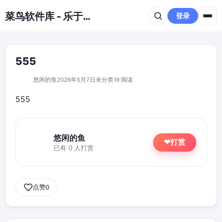
跳到主要内容
菜鸟软件库 - 乐于分享免费资源平台
登录
555
悠闲的鱼
2026年5月7日
未分类
19 阅读
555
悠闲的鱼
打赏
❤
已有 0 人打赏
点赞
0