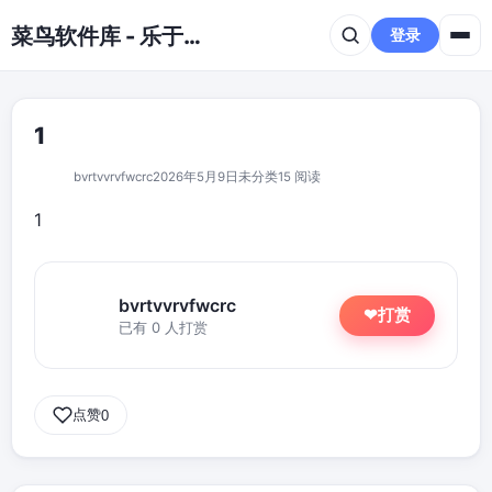
跳到主要内容
菜鸟软件库 - 乐于分享免费资源平台
登录
1
bvrtvvrvfwcrc
2026年5月9日
未分类
15 阅读
1
bvrtvvrvfwcrc
打赏
❤
已有 0 人打赏
点赞
0