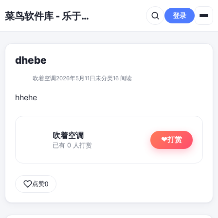
跳到主要内容
菜鸟软件库 - 乐于分享免费资源平台
登录
dhebe
吹着空调
2026年5月11日
未分类
16 阅读
hhehe
吹着空调
打赏
❤
已有 0 人打赏
点赞
0