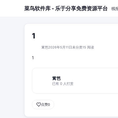
跳到主要内容
菜鸟软件库 - 乐于分享免费资源平台
线
1
篱笆
2026年5月11日
未分类
15 阅读
1
篱笆
已有 0 人打赏
点赞
0