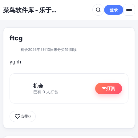
跳到主要内容
菜鸟软件库 - 乐于分享免费资源平台
登录
ftcg
机会
2026年5月13日
未分类
19 阅读
yghh
机会
打赏
❤
已有 0 人打赏
点赞
0