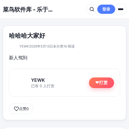
跳到主要内容
菜鸟软件库 - 乐于分享免费资源平台
登录
哈哈哈大家好
YEWK
2026年5月13日
未分类
19 阅读
新人驾到
YEWK
打赏
❤
已有 0 人打赏
点赞
0