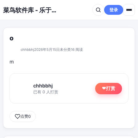
跳到主要内容
菜鸟软件库 - 乐于分享免费资源平台
登录
o
chhbbhj
2026年5月15日
未分类
16 阅读
m
chhbbhj
打赏
❤
已有 0 人打赏
点赞
0