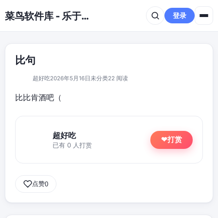
跳到主要内容
菜鸟软件库 - 乐于分享免费资源平台
登录
比句
超好吃
2026年5月16日
未分类
22 阅读
比比肯酒吧（
超好吃
打赏
❤
已有 0 人打赏
点赞
0