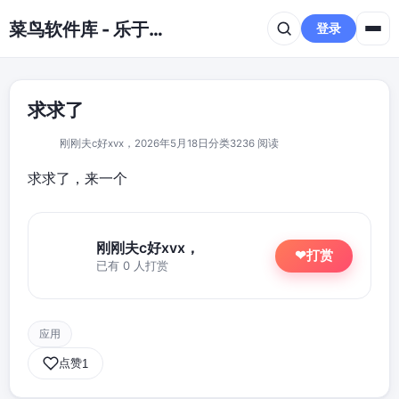
跳到主要内容
菜鸟软件库 - 乐于分享免费资源平台
登录
求求了
刚刚夫c好xvx，
2026年5月18日
分类3
236 阅读
求求了，来一个
刚刚夫c好xvx，
打赏
❤
已有 0 人打赏
应用
点赞
1