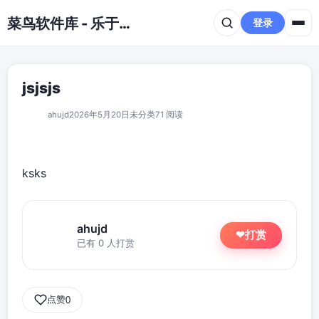
跳到主要内容
菜鸟软件库 - 乐于分享免费资源平台
登录
jsjsjs
ahujd
2026年5月20日
未分类
71 阅读
ksks
ahujd
打赏
❤
已有 0 人打赏
点赞
0