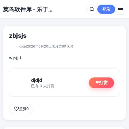
跳到主要内容
菜鸟软件库 - 乐于分享免费资源平台
登录
zbjsjs
djdjd
2026年5月20日
未分类
60 阅读
wjsjjd
djdjd
打赏
❤
已有 0 人打赏
点赞
0