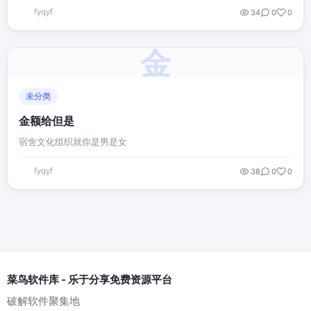
fyqyf
34
0
0
金
未分类
金额给但是
宿舍文化组织就你是男是女
fyqyf
38
0
0
菜鸟软件库 - 乐于分享免费资源平台
破解软件聚集地