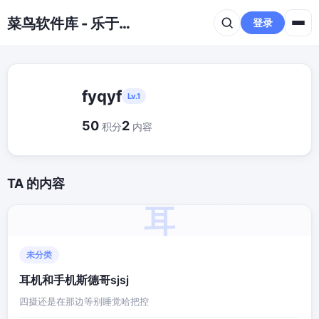
跳到主要内容
菜鸟软件库 - 乐于分享免费资源平台
登录
fyqyf
Lv.1
50
2
积分
内容
TA 的内容
耳
未分类
耳机和手机斯德哥sjsj
四摄还是在那边等别睡觉哈把控